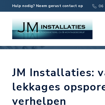
Hulp nodig? Neem gerust contact op
06 
Lekkages opsporen e
Meer dan 30 jaar ervaring
Vrijblijven
JM Installaties: 
lekkages opspor
verhelpen