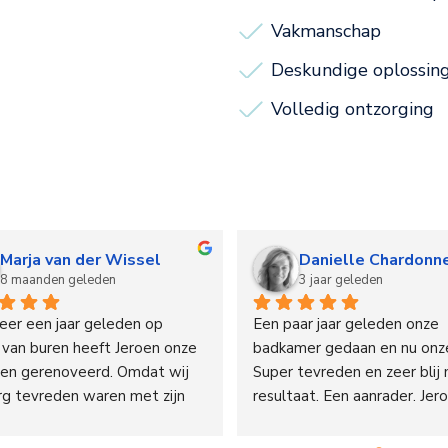
Vakmanschap
Deskundige oplossin
Volledig ontzorging
Marja van der Wissel
Danielle Chardonn
8 maanden geleden
3 jaar geleden
er een jaar geleden op 
Een paar jaar geleden onze 
 van buren heeft Jeroen onze 
badkamer gedaan en nu onze 
ten gerenoveerd. Omdat wij 
Super tevreden en zeer blij 
rg tevreden waren met zijn 
resultaat. Een aanrader. Jer
n adviezen hebben wij 
wat hij belooft en geeft goe
en om ook onze badkamer 
service.