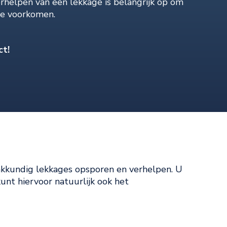
erhelpen van een lekkage is belangrijk op om
te voorkomen.
ct!
akkundig lekkages opsporen en verhelpen. U
kunt hiervoor natuurlijk ook het