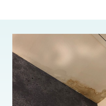
door h
result
Jeroen
komt z
met go