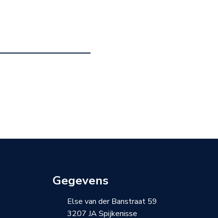
Gegevens
Else van der Banstraat 59
3207 JA Spijkenisse