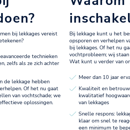
ij
Waarom J
doen?
inschake
komen bij lekkages vereist
Bij lekkage kunt u het be
betekenen?
opsporen en verhelpen va
bij lekkages. Of het nu g
vochtprobleem; wij staan 
geavanceerde technieken
Wat kunt u verder van o
 zelfs als ze zich achter
Meer dan 10 jaar erv
an de lekkage hebben
erhelpen. Of het nu gaat
Kwaliteit en betrouw
tellen van vochtschade; we
kwalitatief hoogwaar
effectieve oplossingen.
van lekkages
Snelle respons: lekka
klaar om snel te rea
een minimum te bep