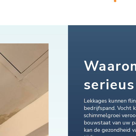
em te laten renoveren. Het 
aat is super mooi geworden. 
 denkt mee, werkt netjes, en 
ijn afspraken na. Een vakman 
ede service.
Waarom
serieu
Lekkages kunnen fli
bedrijfspand. Vocht 
schimmelgroei veroor
bouwstaat van uw pan
kan de gezondheid v