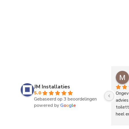
JM Installaties
5.0
Ongeve
Gebaseerd op 3 beoordelingen
advies
powered by
G
o
o
g
l
e
toilet
heel e
werk e
beslot