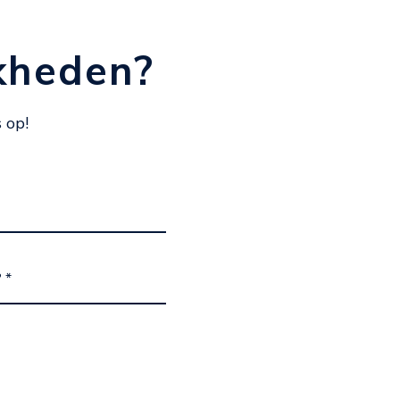
kheden?
 op!